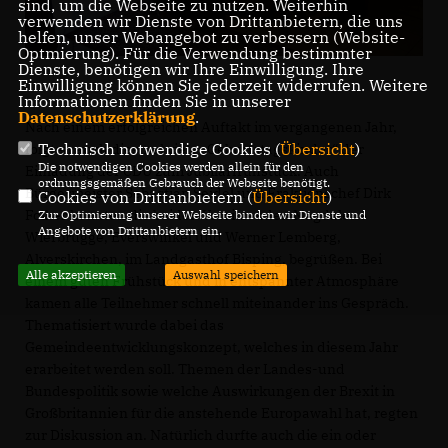
sind, um die Webseite zu nutzen. Weiterhin
verwenden wir Dienste von Drittanbietern, die uns
helfen, unser Webangebot zu verbessern (Website-
Optmierung). Für die Verwendung bestimmter
Dienste, benötigen wir Ihre Einwilligung. Ihre
Einwilligung können Sie jederzeit widerrufen. Weitere
Informationen finden Sie in unserer
Datenschutzerklärung
.
Nach einem erfolgreichen Auftakt im vergangenen Jahr,
Technisch notwendige Cookies (
Übersicht
)
folgten auch diesmal viele „Geburtstagskinder“ der
Die notwendigen Cookies werden allein für den
Einladung der CDU zum Jubilarfrühstück. Auch
ordnungsgemäßen Gebrauch der Webseite benötigt.
Bürgermeister Sebastian Seidel und Fraktionschef Dirk
Cookies von Drittanbietern (
Übersicht
)
Folker konnten die beiden Vorsitzenden Magdalene
Zur Optimierung unserer Webseite binden wir Dienste und
Angebote von Drittanbietern ein.
Wierbrügge, Everswinkel und Werner Lemberg,
Alverskirchen, im Landgasthof Bisping, begrüßen. Bei
Alle akzeptieren
Auswahl speichern
einem guten Frühstück und in entspannter Atmosphäre
kamen alle Teilnehmer schnell miteinander ins Gespräch.
Thematisiert wurde dabei das
Gemeindeentwicklungskonzept, welches in diesem Jahr
erarbeitet werden soll. Themen der Landes-und
Bundespolitik sowie welche Auswirkungen der Brexit in
Großbritannien für die anstehende Europawahl hat, regten
zur Diskussion an. Natürlich durfte auch die ein oder