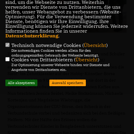
sind, um die Webseite zu nutzen. Weiterhin
verwenden wir Dienste von Drittanbietern, die uns
helfen, unser Webangebot zu verbessern (Website-
Optmierung). Für die Verwendung bestimmter
Dienste, benötigen wir Ihre Einwilligung. Ihre
Einwilligung können Sie jederzeit widerrufen. Weitere
Informationen finden Sie in unserer
Datenschutzerklärung
.
Technisch notwendige Cookies (
Übersicht
)
Die notwendigen Cookies werden allein für den
Es ist eine stolze Summe, die die Schülerinnen und Schüler
ordnungsgemäßen Gebrauch der Webseite benötigt.
Cookies von Drittanbietern (
Übersicht
)
der Verbundschule Everswinkel nun von der CDU
Zur Optimierung unserer Webseite binden wir Dienste und
entgegennehmen konnten. 1250 Euro erwirtschafteten die
Angebote von Drittanbietern ein.
Siebt- bis Zehntklässler auf der Hobby-Künstler-Börse
Ideenreich“. Von 9 bis 18 Uhr arbeiteten sie dort in der
Alle akzeptieren
Auswahl speichern
Cafeteria, verkauften Kuchen und schenkten Kaffee aus.
Nun brachten Jessica Seidel, Meike Böckelmann, Michaela
Kortenjan und Magdalene Wiebrügge, die
Organisatorinnen der CDU-Börse, den Scheck in der
Verbundschule vorbei und bedankten sich bei den fleißigen
Helfern. Mit der Hälfte des Erlöses wollen die
Verbundschüler Kinder in Bangladesch unterstützen und
Schulgebühren und Kosten für Lehrmittel übernehmen. Die