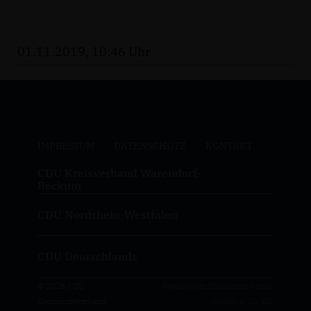
01.11.2019, 10:46 Uhr
IMPRESSUM
DATENSCHUTZ
KONTAKT
CDU Kreisverband Warendorf-
Beckum
CDU Nordrhein-Westfalen
CDU Deutschlands
© 2026 CDU
Realisation: Sharkness Media
Gemeindeverband
GmbH & Co. KG