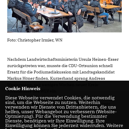
Foto: Christopher Irmler, WN
Nachdem Landwirtschaftsministerin Ursula Heinen-Esser
zurückgetreten war, musste die CDU-Ortsunion schnell
Ersatz für die Podiumsdiskussion mit Landtagskandidat
Markus Höner finden. Kurzerhand sprang Andreas
Westermann, seit wenigen Wochen neuer Kreis-
Cookie Hinweis
Vorsitzender des WLV ein.
Diese Webseite verwendet Cookies, die notwendig
sind, um die Webseite zu nutzen. Weiterhin
Die Vorbereitungen für den Auftritt von Markus Höner
verwenden wir Dienste von Drittanbietern, die uns
liefen seit Wochen. Gemeinsam mit
helfen, unser Webangebot zu verbessern (Website-
Optmierung). Für die Verwendung bestimmter
Landwirtschaftsministerin Ursula Heinen-Esser und
Dienste, benötigen wir Ihre Einwilligung. Ihre
Landwirten aus drei Generationen sollte der CDU-
Einwilligung können Sie jederzeit widerrufen. Weitere