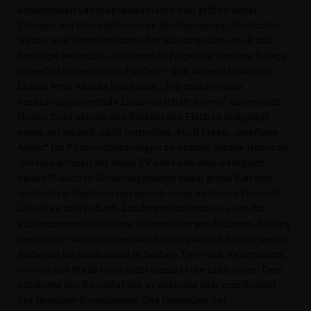
kommenden Landtagskandidaten und griffen dabei
Themen wie Perspektiven des Berufsstandes, Bürokratie,
Natur- und Umweltschutz oder Planungssicherheit auf.
Rotthege befürchte, dass man in Folge des Ukraine-Kriegs –
bei selbst ungenutzten Flächen – den Getreidemarkt zu
Lasten etwa Afrikas leer kaufe. „Wir müssen eine
ernährungssichernde Landwirtschaft haben“, unterstrich
Höner. Dass aktuell vier Prozent der Flächen stillgelegt
seien, sei ethisch nicht vertretbar. Auch Ideen, „kostbare
Äcker“ für Photovoltaikanlagen zu nutzen, lehnte Höner ab.
Warum können wir keine PV über den Aldi-Parkplatz
bauen?“ Auch in Gewerbegebieten seien große Flächen
vorhanden. Gerbermann sprach unter anderem Tierwohl-
Labels an und befand, Landwirtschaft müsse auch für
einkommensschwächere Verbraucher produzieren. Rüping
berichtete von zunehmender Bürokratie und immer neuen
Auflagen für Stallbauten in Sachen Tier- und Naturschutz,
obwohl alte Ställe noch nicht einmal abbezahlt seien. Dem
pflichtete der Kandidat bei, er bekenne sich zum Bericht
der Borchert-Kommission. Das Umstellen der