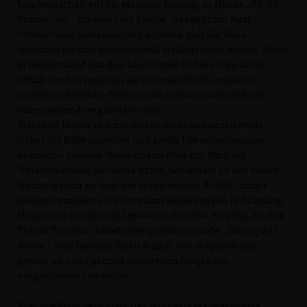
Landwirtschaft auf bio sei keine Lösung, so Höner. „20, 30
Prozent bio – für wen? Ich glaube, das geht am Markt
vorbei.“ Viele Konsumenten könnten sich die Wahl
zwischen bio und konventionell schlicht nicht leisten. Wenn
in Deutschland von den Landwirten höhere Standards
erfüllt werden müssten als weltweit üblich, müssten
landwirtschaftliche Erzeugnisse auf der anderen Seite
entsprechend vergütet werden.
Während Höner sich mit diesen drei Landwirten recht
locker die Bälle zuspielte und große Übereinstimmung
herrschte, äußerte Westermann etwa mit Blick auf
Nitratrichtlinien deutliche Kritik, besonders an der seiner
Meinung nach zu langsam reagierenden Politik. Immer
wieder formulierte Westermann selbst Fragen in Richtung
Höner und wurde dabei mitunter deutlich. So etwa, als das
Thema Tierwohl-Label angesprochen wurde. „Genug der
Worte – jetzt müssen Taten folgen. Wir vergehen uns
gerade an einer ganzen Generation junger, top
ausgebildeter Landwirte.“
Abschließend berichtete der Bundestagsabgeordnete