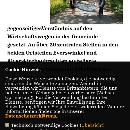
gegenseitigesVerständnis auf den
Wirtschaftswegen in der Gemeinde
gesetzt. An über 20 zentralen Stellen in den
beiden Ortsteilen Everswinkel und
Alverskirchenbrachten engagierte
Mitglieder den bekannten Schriftzug gut
Cookie Hinweis
sichtbar auf den Wegen auf. Ziel der Aktion
Diese Webseite verwendet Cookies, die notwendig
sind, um die Webseite zu nutzen. Weiterhin
ist es, sowohl landwirtschaftliche Betriebe
verwenden wir Dienste von Drittanbietern, die uns
helfen, unser Webangebot zu verbessern (Website-
als auch Radfahrerinnen und Radfahrer
Optmierung). Für die Verwendung bestimmter
sowie Spaziergängerinnen und
Dienste, benötigen wir Ihre Einwilligung. Ihre
Einwilligung können Sie jederzeit widerrufen. Weitere
Spaziergänger für ein respektvolles
Informationen finden Sie in unserer
Datenschutzerklärung
.
Miteinander zu sensibilisieren.
Technisch notwendige Cookies (
Übersicht
)