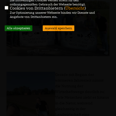
Die notwendigen Cookies werden allein für den
ordnungsgemäßen Gebrauch der Webseite benötigt.
Cookies von Drittanbietern (
Übersicht
)
Zur Optimierung unserer Webseite binden wir Dienste und
Angebote von Drittanbietern ein.
Alle akzeptieren
Auswahl speichern
Gerade mit Beginn der
wärmeren Jahreszeit nimmt
die Nutzung der
Wirtschaftswege deutlich zu:
Viele Menschen zieht es hinaus
in die Natur, während
gleichzeitig in der
Landwirtschaft eine