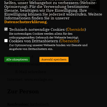
helfen, unser Webangebot zu verbessern (Website-
Optmierung). Für die Verwendung bestimmter
Dienste, benötigen wir Ihre Einwilligung. Ihre
Einwilligung können Sie jederzeit widerrufen. Weitere
Informationen finden Sie in unserer
Datenschutzerklärung
.
Florian Eßlage
Technisch notwendige Cookies (
Übersicht
)
Die notwendigen Cookies werden allein für den
ordnungsgemäßen Gebrauch der Webseite benötigt.
Cookies von Drittanbietern (
Übersicht
)
Kontakt
Zur Optimierung unserer Webseite binden wir Dienste und
Angebote von Drittanbietern ein.
Große Kamp 4
Alle akzeptieren
Auswahl speichern
48351 Everswinkel - Alverskirchen
E-Mail schreiben
Internet:
www.esslage.eu
Zur Person
Konfession:
katholisch