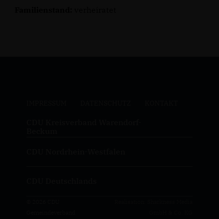
Familienstand:
verheiratet
IMPRESSUM
DATENSCHUTZ
KONTAKT
CDU Kreisverband Warendorf-
Beckum
CDU Nordrhein-Westfalen
CDU Deutschlands
© 2026 CDU
Realisation: Sharkness Media
Gemeindeverband
GmbH & Co. KG